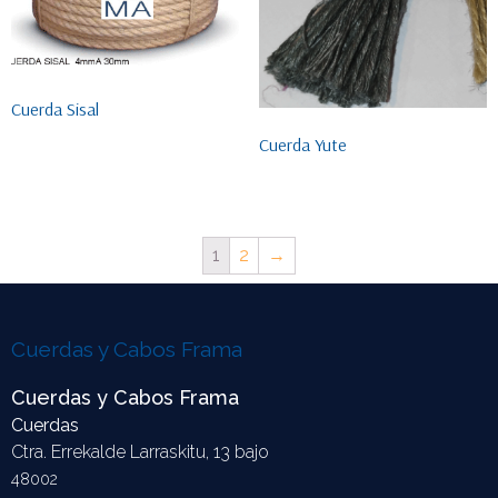
Cuerda Sisal
Cuerda Yute
1
2
→
Cuerdas y Cabos Frama
Cuerdas y Cabos Frama
Cuerdas
Ctra. Errekalde Larraskitu, 13 bajo
48002